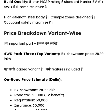
Build Quality:
5-star NCAP rating है standard Harrier EV की।
4WD में भी same structure है।
High-strength steel body है। Crumple zones designed हैं।
Occupant safety maximize है।
Price Breakdown Variant-Wise
अब important part – कितने पैसे लगेंगे?
4WD Pack Three (Top Variant):
Ex-showroom price: ₹28.99
lakh
यह सबसे loaded variant है। सभी features included हैं।
On-Road Price Estimate (Delhi):
Ex-showroom: ₹28.99 lakh
Road tax: ₹50,000 (EV benefit)
Registration: ₹30,000
Insurance: ₹60,000