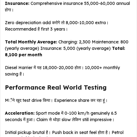
Insurance:
Comprehensive insurance ₹55,000-60,000 annual
होगा।
Zero depreciation add करोगे तो ₹8,000-10,000 extra।
Recommended है first 3 years।
Total Monthly Average:
Charging: ₹2,300 Maintenance: ₹800
(yearly average) Insurance: ₹5,000 (yearly average)
Total:
₹8,100 per month
Diesel Harrier में यह ₹18,000-20,000 होता। ₹10,000+ monthly
saving है।
Performance Real World Testing
Mैंने खुद test drive किया। Experience share कर रहा हूं।
Acceleration:
Sport mode में 0-100 km/h genuinely 6.5
seconds में हुआ। Claim से थोड़ा slow लेकिन still impressive।
Initial pickup brutal है। Push back in seat feel होता है। Petrol